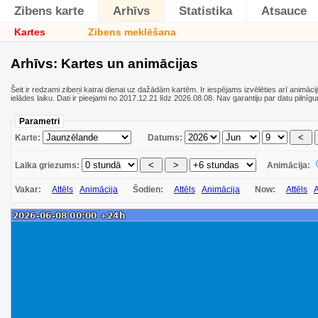
Zibens karte
Arhīvs
Statistika
Atsauce
Kartes
Zibens meklēšana
Arhīvs: Kartes un animācijas
Šeit ir redzami zibeņi katrai dienai uz dažādām kartēm. Ir iespējams izvēlēties arī animāci
ielādes laiku. Dati ir pieejami no 2017.12.21 līdz 2026.08.08. Nav garantiju par datu pilnīg
Parametri
Karte:
Datums:
Laika griezums:
Animācija:
Vakar:
Attēls
Animācija
Šodien:
Attēls
Animācija
Now:
Attēls
A