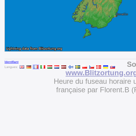
Identifiant
So
Langues:
www.Blitzortung.or
Heure du fuseau horaire u
française par Florent.B