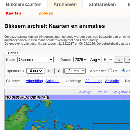
Bliksemkaarten
Archieven
Statistieken
Kaarten
Zoeken
Bliksem archief: Kaarten en animaties
Op deze pagina kunnen blikseminslagen getoond worden voor een bepaalde dag en op ver
animatiekaarten te zien maar houdt rekening met een zeker laadtijd.
De gegevens zijn beschikbaar tussen 21.12.2017 en 06.08.2026. De volledigheid van de 
Opties
Kaart:
Datum:
Tijdsbereik:
Animatie:
Off
A
Gisteren:
Afbeelding
Animatie
vandaag:
Afbeelding
Animatie
N
< Vorige
Pauze
Volgende 