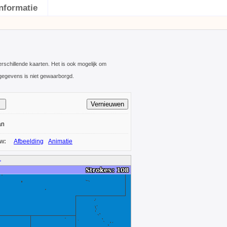
Informatie
schillende kaarten. Het is ook mogelijk om
gegevens is niet gewaarborgd.
an
ow:
Afbeelding
Animatie
>